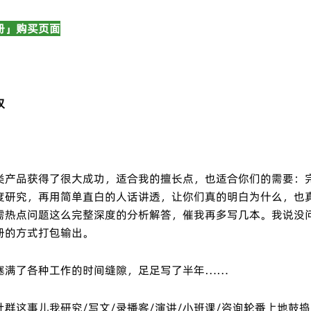
册」购买页面
叹
类产品获得了很大成功，适合我的擅长点，也适合你们的需要：
度研究，再用简单直白的人话讲透，让你们真的明白为什么，也
需热点问题这么完整深度的分析解答，催我再多写几本。我说没
册的方式打包输出。
塞满了各种工作的时间缝隙，足足写了半年……
群这事儿我研究/写文/录播客/演讲/小班课/咨询轮番上地鼓