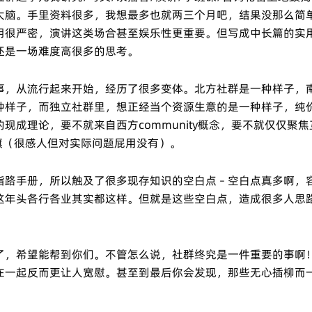
大脑。手里资料很多，我想最多也就两三个月吧，结果没那么简
用很严密，演讲这类场合甚至娱乐性更重要。但写成中长篇的实
还是一场难度高很多的思考。
事，从流行起来开始，经历了很多变体。北方社群是一种样子，
种样子，而独立社群里，想正经当个资源生意的是一种样子，纯
现成理论，要不就来自西方community概念，要不就仅仅聚
旗（很感人但对实际问题屁用没有）。
指路手册，所以触及了很多现存知识的空白点 – 空白点真多啊
这年头各行各业其实都这样。但就是这些空白点，造成很多人思
了，希望能帮到你们。不管怎么说，社群终究是一件重要的事啊
在一起反而更让人宽慰。甚至到最后你会发现，那些无心插柳而