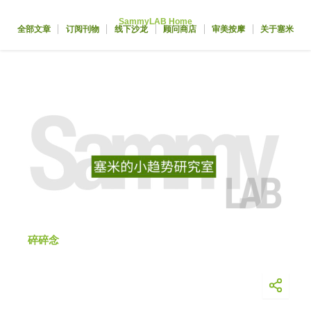
跳
SammyLAB Home
至
全部文章
订阅刊物
线下沙龙
顾问商店
审美按摩
关于塞米
内
容
碎碎念