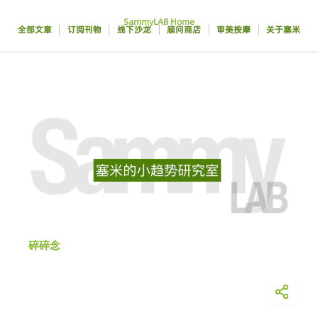
跳
SammyLAB Home
至
全部文章
订阅刊物
线下沙龙
顾问商店
审美按摩
关于塞米
内
容
碎碎念