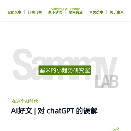
跳
SammyLAB Home
至
全部文章
订阅刊物
线下沙龙
顾问商店
审美按摩
关于塞米
内
容
在这个AI时代
AI好文 | 对 chatGPT 的误解