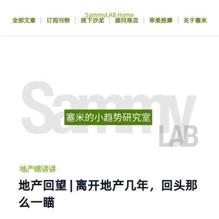
跳
SammyLAB Home
至
全部文章
订阅刊物
线下沙龙
顾问商店
审美按摩
关于塞米
内
容
地产瞎讲讲
地产回望 | 离开地产几年，回头那
么一瞄