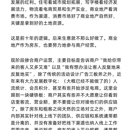
发展的红利。住宅看城市规划拓展，写字楼看经济发
展活力，物流看电商贸易和生产实业，商业地产看消
费市场。作为渠道，消费市场好了商业地产自然好，
关键是拿到好的土地资源。
这是前十年的逻辑。后来生意就不那么好做了。商业
地产作为房东，也要努力地参与商户经营。
现阶段掺合商户运营，主要目标是告诉商户“我给你带
来的客人又多又准”以及“我有想办法让客人反复地来
反复地买”，除了传统的活动设计广告三板斧之外，近
年来有大力发展数字化：（大概已经不能做了的）人
流统计、会员积分、甚至有些开始涉足电商。这里会
踢到一块硬铁板：商户其实有些并不大愿意让你看到
店里客流、营业额，更不要提让你对接他们的供应链
了。除了房东和租客之间天然的立场对立之外，商户
内部其实针对线上线下的团队、供应链和系统通常都
是分离的，并没有准备好把线下渠道也纳入线上工作
范围内来。再说到底，房东的线上平台规模，通常都