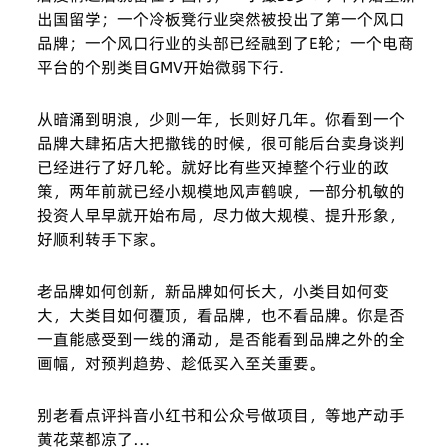
出国留学；一个冷板凳行业突然被投出了第一个风口
品牌；一个风口行业的头部已经融到了E轮；一个电商
平台的个别类目GMV开始微弱下行.
从暗涌到明浪，少则一年，长则好几年。你看到一个
品牌大肆拓店大把撒钱的时候，很可能后台卖身谈判
已经进行了好几轮。就好比有些灭掉整个行业的政
策，两年前就已经小规模地风声鹤唳，一部分机敏的
投资人早早就开始布局，尽力做大规模、提升形象，
好顺利转手下家。
老品牌如何创新，新品牌如何长大，小类目如何变
大，大类目如何覆顶，看品牌，也不看品牌。你是否
一直能感受到一线的涌动，是否能看到品牌之外的全
画幅，对预判趋势、趁低买入至关重要。
别老看点评抖音小红书和公众号做项目，等地产动手
黄花菜都凉了…