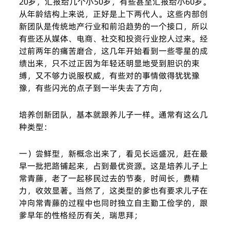
20岁，汇报给几个小50岁，有些甚至汇报给小60岁。
从年龄结构上来说，正好是上下两代人。这些内部创
新团队是传统地产行业和前沿趋势的一个接口，所以
有些还从媒体、电商、社交和投资行业挖人过来。经
过前两年的痛苦磨合，这几年开始看到一些零星的成
绩出来，只不过正因为年轻还明显地受到胆识的束
缚，又不够力说服权威，有些对的事情做得犹犹豫
豫，有些闪光的点子到一半失去了方向，
培养创新团队，基本就跟养儿子一样。通常有这么几
种类型：
一）尝鲜型，新概念出来了，看见长远盛况，赶在最
早一批把路铺起来，占到最优资源。这是培养儿子上
常青藤，老了一起移民过去的节奏，时间长，费精
力，收效显著。当然了，这类型的爹也有要求儿子在
冲向常青藤的过程中也同时独立自主勤工俭学的，跟
爹早年的性格经历有关，瑞思拜；