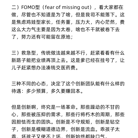
二）FOMO型（fear of missing out），看大家都在
做，尽管也不知道是为了啥，但是我司不能落下。这
是焦虑鸡娃型家长，任务重，压力大，内心茫然，费
这么大力气主要是因为太卷，啥也不干就被卷下去
了，努力还有可能留在原地；
三）救急型，传统做法越来越不行，赶紧看看有什么
新路子能把业绩再顶上去。这是爹已经在挂号了，让
儿子赶紧想办法凑钱交医药费。
三种不同的心态，决定了这个创新团队能有什么样的
待遇：多少预算，多久要赚回本。
但是创新啊，终究是一场革命。那些躁动的不甘的
心，那些被压抑的需求，那些行将朽木的周期，那些
因胆怯而生的固执。创新是不守规矩，创新是钻空
子，创新是模糊道德边界，创新是流血。乖孩子太
乖，坏孩子又使不上坏，创新始终都缺口气。