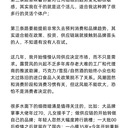
感，其实我在干的就是这个活儿，适合我这种跨了很
多行的灵活个体户；
第三条路要能提前非常久去预判消费和品牌趋势，其
实适合能在政策、投资、供应链端就接触到品牌苗头
的人，不知道有没有人在试。
这几年，我开始慢慢认同供应决定市场，而不只是需
求。露营风的兴起不乏多年库存老大难的工厂和代理
商的推波助澜，巧克力/雪茄/自然酒的始终小众也和
太过陈旧的进口食品入关政策脱不了关系。风潮固然
和消费阶段和消费习惯有关，但这风能不能吹大，恐
怕不是消费者决定的。
很多水面下的细微暗涌是值得关注的，比如：大品牌
掌事大佬年过70，儿女接手了；做供应链的开始转做
自己的品牌；年轻人忽然大幅度跨行跳槽；一大批00
后疫情之后就留在了国内；一小撮35岁+今年开始重新