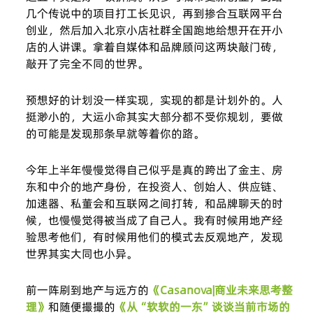
几个传说中的项目打工长见识，再到掺合互联网平台
创业，然后加入北京小店社群全国跑地给想开在开小
店的人讲课。拿着自媒体和品牌顾问这两块敲门砖，
敲开了完全不同的世界。
预想好的计划没一样实现，实现的都是计划外的。人
挺渺小的，大运小命其实大部分都不受你规划，要做
的可能是发现那条早就等着你的路。
今年上半年慢慢觉得自己似乎是真的跨出了金主、房
东和中介的地产身份，在投资人、创始人、供应链、
加速器、私董会和互联网之间打转，和品牌聊天的时
候，也慢慢觉得被当成了自己人。我有时候用地产经
验思考他们，有时候用他们的模式去反观地产，发现
世界其实大同也小异。
前一阵刷到地产与远方的
《Casanova|商业未来思考整
理》
和随便撮撮的
《从“软软的一东”谈谈当前市场的