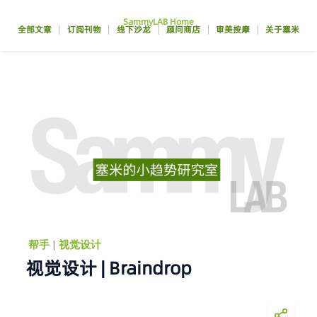
跳
SammyLAB Home
至
全部文章
订阅刊物
线下沙龙
顾问商店
审美按摩
关于塞米
内
容
帮手
|
视觉设计
视觉设计 | Braindrop