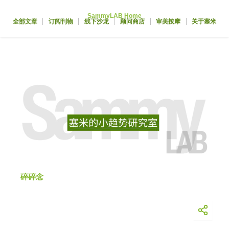
跳
SammyLAB Home
至
全部文章
订阅刊物
线下沙龙
顾问商店
审美按摩
关于塞米
内
容
碎碎念