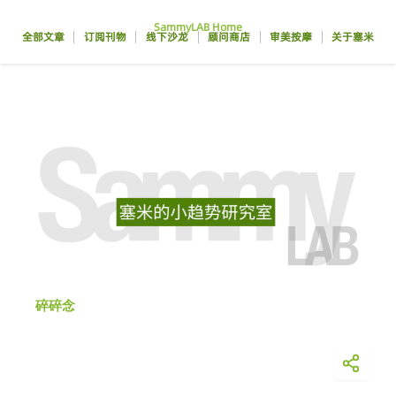
跳
SammyLAB Home
至
全部文章
订阅刊物
线下沙龙
顾问商店
审美按摩
关于塞米
内
容
碎碎念