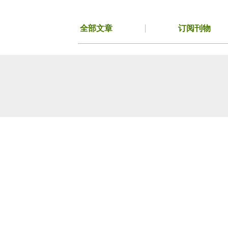
跳
至
全部文章
订阅刊物
内
容