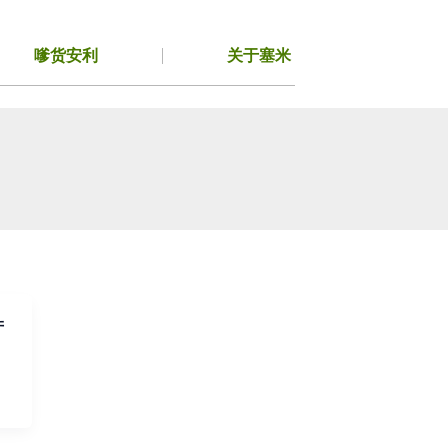
嗲货安利
关于塞米
产