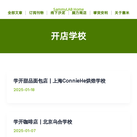
跳
SammyLAB Home
至
全部文章
订阅刊物
线下沙龙
脑力商店
嗲货安利
关于塞米
内
容
开店学校
学开甜品面包店 | 上海ConnieHe烘焙学校
2025-01-18
学开咖啡店 | 北京乌合学校
2025-01-07