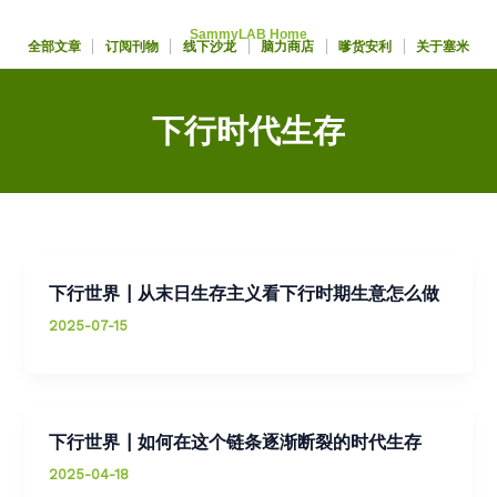
跳
SammyLAB Home
至
全部文章
订阅刊物
线下沙龙
脑力商店
嗲货安利
关于塞米
内
容
下行时代生存
下行世界 | 从末日生存主义看下行时期生意怎么做
2025-07-15
下行世界 | 如何在这个链条逐渐断裂的时代生存
2025-04-18