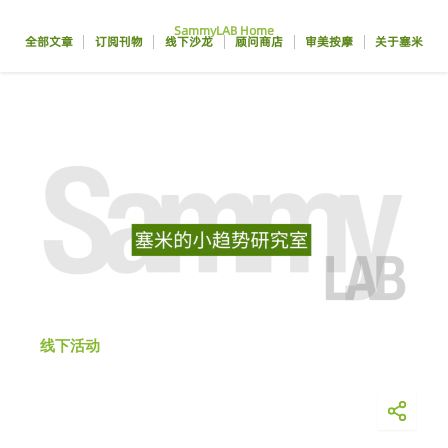
跳
SammyLAB Home
至
全部文章
订阅刊物
线下沙龙
顾问商店
审美按摩
关于塞米
内
容
线下活动