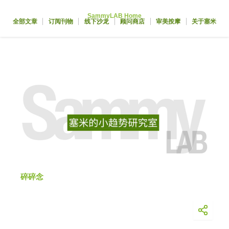
跳
SammyLAB Home
至
全部文章
订阅刊物
线下沙龙
顾问商店
审美按摩
关于塞米
内
容
碎碎念