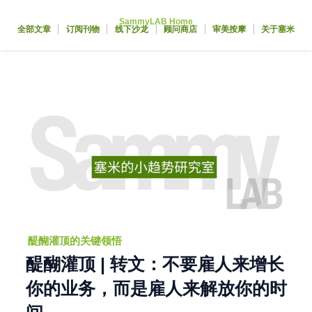
跳
SammyLAB Home
至
全部文章
订阅刊物
线下沙龙
顾问商店
审美按摩
关于塞米
内
容
醍醐灌顶的关键领悟
醍醐灌顶 | 转文：不要雇人来增长
你的业务，而是雇人来解放你的时