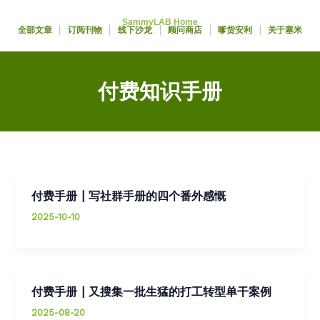
跳
SammyLAB Home
至
全部文章
订阅刊物
线下沙龙
顾问商店
嗲货安利
关于塞米
内
容
付费知识手册
付费手册 | 写社群手册的四个番外感慨
2025-10-10
付费手册 | 又搜集一批生猛的打工转型单干案例
2025-08-20